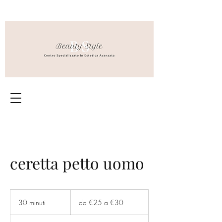
ceretta petto uomo
da
€25
30 minuti
3
da €25 a €30
a
€30
0
m