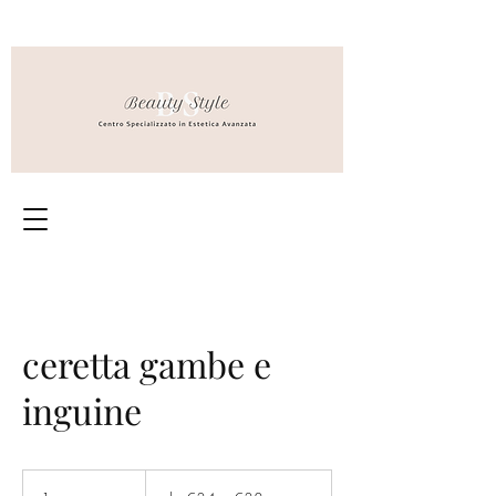
ceretta gambe e
inguine
da
€34