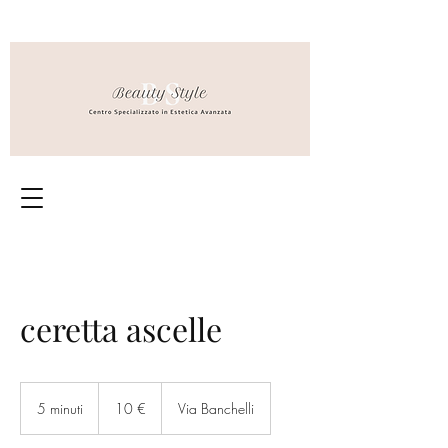
ceretta ascelle
10
euro
5 minuti
5
10 €
Via Banchelli
m
i