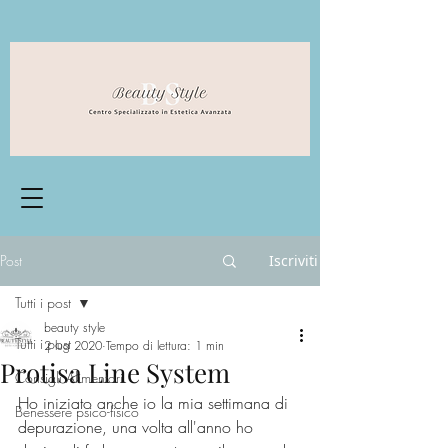
Post
Iscriviti
Tutti i post
beauty style
Tutti i post
2 lug 2020
Tempo di lettura: 1 min
Protisa Line System
Consigli Alimentari
Ho iniziato anche io la mia settimana di 
Benessere psico-fisico
depurazione, una volta all'anno ho 