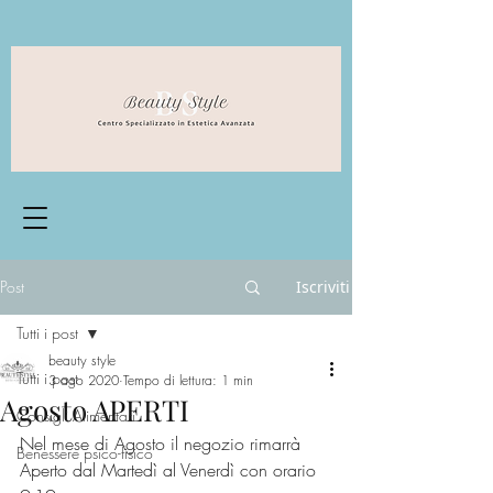
Post
Iscriviti
Tutti i post
beauty style
Tutti i post
3 ago 2020
Tempo di lettura: 1 min
Agosto APERTI
Consigli Alimentari
Nel mese di Agosto il negozio rimarrà 
Benessere psico-fisico
Aperto dal Martedì al Venerdì con orario 