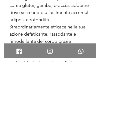
come glutei, gambe, braccia, addome
dove si creano più facilmente accumuli
adiposi e rotondità.
Straordinariamente efficace nella sua
azione defaticante, rassodante e
rimodellante del corpo grazie
all’utilizzo di estratti vegetali e
dell’azione sinergica di rinfrescanti e
antiossidanti dona piacevolissime
sensazioni già dalla prima
applicazione.
È indicato per ogni tipo di pelle, nella
prevenzione e nel trattamento delle
zone del corpo affette da rilassamento
cutaneo.
Modalità d'uso
Applicare una quantità di prodotto
sufficiente, procedendo zona per zona
e massaggiando sino a completo