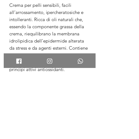
Crema per pelli sensibili, facili
all’arrossamento, ipercheratosiche e
intolleranti. Ricca di oli naturali che,
essendo la componente grassa della
crema, riequilibrano la membrana
idrolipidica dell’epidermide alterata
da stress e da agenti esterni. Contiene
estratti vegetali che svolgono
un’azione lenitiva e disarossante e
principi attivi antiossidanti.
È una crema priva di conservanti. Il
contenitore in AIRLESS protegge e
preserva il prodotto da aggressioni
esterne garantendone la conservabilità
e la inalterabilità.
Ideale per tutti i tipi di pelle,
soprattutto per quelle irritate,
arrossate, asfittiche, spente e sensibili.
Modalità d'uso