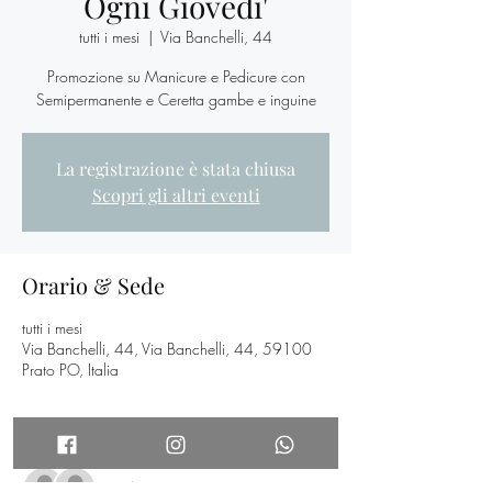
Ogni Giovedi'
tutti i mesi
  |  
Via Banchelli, 44
Promozione su Manicure e Pedicure con
Semipermanente e Ceretta gambe e inguine
La registrazione è stata chiusa
Scopri gli altri eventi
Orario & Sede
tutti i mesi
Via Banchelli, 44, Via Banchelli, 44, 59100
Prato PO, Italia
Ospiti
Vedi tutto