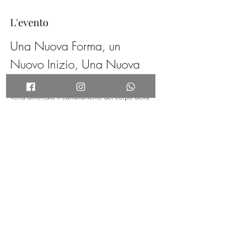
L'evento
Una Nuova Forma, un 
Nuovo Inizio, Una Nuova 
Pausa!
Verrà affrontato il cambiamento del corpo della 
Donna dai 35 anni fino alla Post Menopausa 
insieme alle ultime novità nel settore estetico.
Tutti i partecipanti riceveranno dei graditi 
omaggi.
Programma dell'evento:
ore 19,30 Accoglienza
ore 20,00 Apertura evento 
ore 20,30 Presentazione Nuovi Prodotti e 
Nuovi trattamenti 
ore 21,30 Buffet e musica