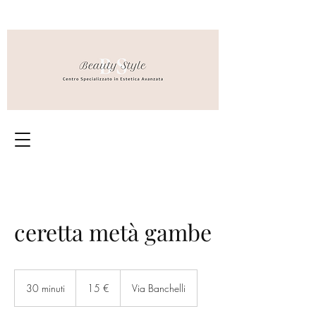
ceretta metà gambe
15
euro
30 minuti
3
15 €
Via Banchelli
0
m